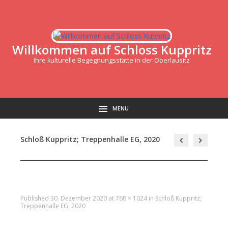
Willkommen auf Schloss Kuppritz
Ihre kulturelle Begegnungsstätte in der Oberlausitz
MENU
Schloß Kuppritz; Treppenhalle EG, 2020
Published
30. Dezember 2020
at
768 × 1024
in
Schloß Kuppritz;
Treppenhalle EG, 2020