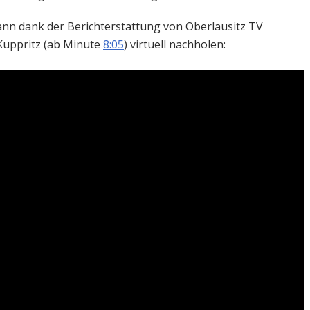
kann dank der Berichterstattung von Oberlausitz TV
Kuppritz (ab Minute
8:05
) virtuell nachholen: