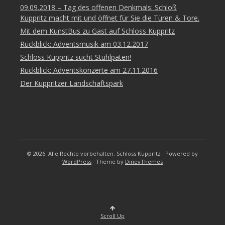
09.09.2018 – Tag des offenen Denkmals: Schloß
Kuppritz macht mit und öffnet für Sie die Türen & Tore.
Mit dem KunstBus zu Gast auf Schloss Kuppritz
Rückblick: Adventsmusik am 03.12.2017
Schloss Kuppritz sucht Stuhlpaten!
Rückblick: Adventskonzerte am 27.11.2016
Der Kuppritzer Landschaftspark
© 2026
Alle Rechte vorbehalten. Schloss Kupprltz
·
Powered by
WordPress
·
Theme by
DinevThemes
Datenschutz
Kontakt
&
Impressum
Scroll Up