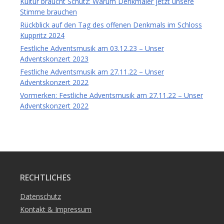
Kultur braucht Schutz: Warum Denkmäler jetzt unsere
Stimme brauchen
Rückblick auf den Tag des offenen Denkmals im Schloss
Kuppritz 2024
Festliche Adventsmusik am 03.12.23 – Unser
Adventskonzert 2023
Festliche Adventsmusik am 27.11.22 – Unser
Adventskonzert 2022
Vormerken: Festliche Adventsmusik am 27.11.22 – Unser
Adventskonzert 2022
RECHTLICHES
Datenschutz
Kontakt & Impressum