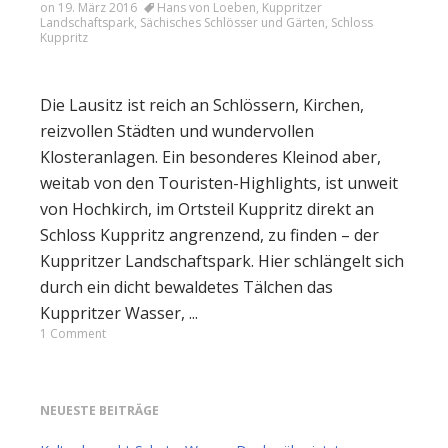
on
19. März 2016
Hans von Loeben
,
Kuppritzer
Landschaftspark
,
Sächisches Schlösser und Gärten
,
Schloss
Kuppritz
Die Lausitz ist reich an Schlössern, Kirchen,
reizvollen Städten und wundervollen
Klosteranlagen. Ein besonderes Kleinod aber,
weitab von den Touristen-Highlights, ist unweit
von Hochkirch, im Ortsteil Kuppritz direkt an
Schloss Kuppritz angrenzend, zu finden – der
Kuppritzer Landschaftspark. Hier schlängelt sich
durch ein dicht bewaldetes Tälchen das
Kuppritzer Wasser, ...
1 Comment
NEUESTE BEITRÄGE