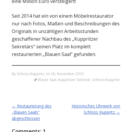
eine Million Euro versteigert!
Seit 2014 hat ein von einem Möbelrestaurator
nur nach Fotos, Maßen und Beschreibungen des
Originals in unzähligen Arbeitsstunden
geschaffener Nachbau des „Kuppritzer
Sekretärs“ seinen Platz im komplett
restaurierten „Blauen Saal“ gefunden.
By
Schloss Kuppritz
on
28. November 2015
Blauer Saal
,
Kuppritzer Sekretär
,
Schloss Kuppritz
Post
←
Restaurierung des
Historisches Uhrwerk von
navigation
„Blauen Saals“
Schloss Kuppritz
→
abgeschlossen
Comments: 1